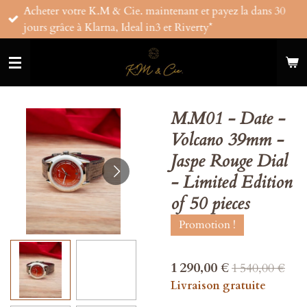
Acheter votre K.M & Cie. maintenant et payez la dans 30
Passer
jours grâce à Klarna, Ideal in3 et Riverty*
au
contenu
principal
M.M01 - Date -
Volcano 39mm -
Jaspe Rouge Dial
- Limited Edition
of 50 pieces
Promotion !
1 290,00 €
1 540,00 €
Livraison gratuite