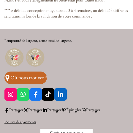
M.M01 et vous êtes également les bienvenus pour toutes infos .
****le délai de conception moyen est de 3 à 4 semaines, un délai définitif vous
sera transmis lors de la validation de votre commande .
* emprunté de l'argent, coute aussi de l'argent.
Où nous trouver ?
I
W
F
T
L
n
h
a
i
i
s
a
c
k
n
Partager
Partager
Partager
Épingler
Partager
t
t
e
T
k
a
s
b
o
e
sécurité des paiements
g
A
o
k
d
r
p
o
I